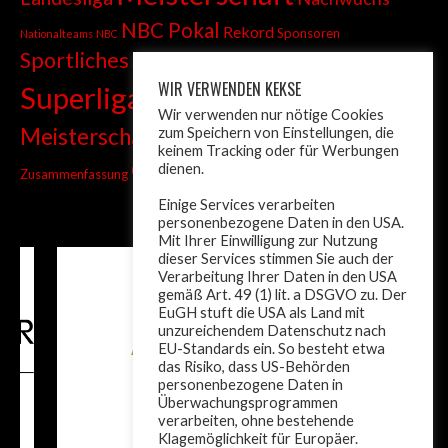
NBC Pokal
Rekord
Sponsoren
Nationalteams
NBC
Sportliches
Sprint
Stadtmeisterschaft
WIR VERWENDEN KEKSE
Superliga
Tiroler Liga
Tiroler
Tandem
Wir verwenden nur nötige Cookies
wm
Meisterschaft
zum Speichern von Einstellungen, die
Turnier
Trainer
Weltcup
keinem Tracking oder für Werbungen
ÖM
dienen.
Zusammenfassung
Österreich
Einige Services verarbeiten
personenbezogene Daten in den USA.
Mit Ihrer Einwilligung zur Nutzung
dieser Services stimmen Sie auch der
Verarbeitung Ihrer Daten in den USA
gemäß Art. 49 (1) lit. a DSGVO zu. Der
EuGH stuft die USA als Land mit
unzureichendem Datenschutz nach
EU-Standards ein. So besteht etwa
das Risiko, dass US-Behörden
personenbezogene Daten in
Überwachungsprogrammen
verarbeiten, ohne bestehende
Klagemöglichkeit für Europäer.