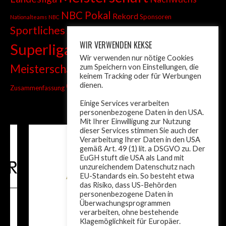
NBC Pokal
Rekord
Sponsoren
Nationalteams
NBC
Sportliches
Sprint
Stadtmeisterschaft
WIR VERWENDEN KEKSE
Superliga
Tiroler Liga
Tiroler
Tandem
Wir verwenden nur nötige Cookies
wm
Meisterschaft
zum Speichern von Einstellungen, die
Turnier
Trainer
Weltcup
keinem Tracking oder für Werbungen
ÖM
dienen.
Zusammenfassung
Österreich
Einige Services verarbeiten
personenbezogene Daten in den USA.
Mit Ihrer Einwilligung zur Nutzung
dieser Services stimmen Sie auch der
Verarbeitung Ihrer Daten in den USA
gemäß Art. 49 (1) lit. a DSGVO zu. Der
EuGH stuft die USA als Land mit
unzureichendem Datenschutz nach
EU-Standards ein. So besteht etwa
das Risiko, dass US-Behörden
personenbezogene Daten in
Überwachungsprogrammen
verarbeiten, ohne bestehende
Klagemöglichkeit für Europäer.