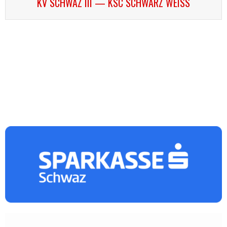
KV SCHWAZ III — KSC SCHWARZ WEISS