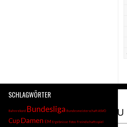
SCHLAGWÖRTER
Bundesliga
Bahnrekord
Bundesmeisterschaft ASVÖ
Damen
Cup
EM
Ergebnisse
Fotos
Freindschaftsspiel