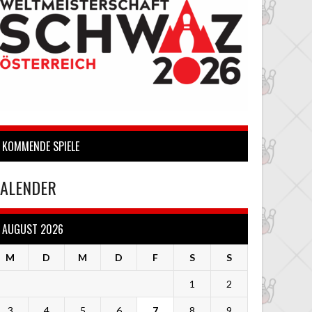
KOMMENDE SPIELE
ALENDER
AUGUST 2026
M
D
M
D
F
S
S
1
2
3
4
5
6
7
8
9