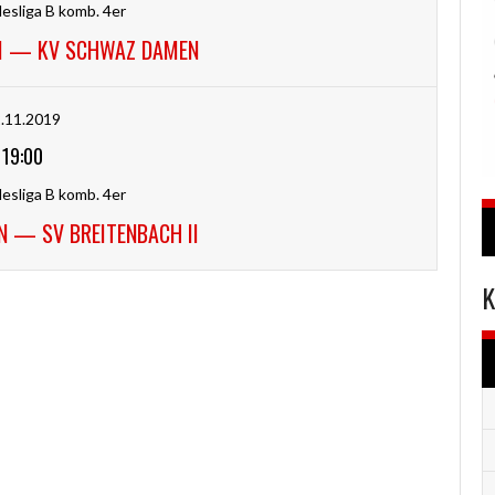
desliga B komb. 4er
II — KV SCHWAZ DAMEN
.11.2019
19:00
desliga B komb. 4er
 — SV BREITENBACH II
K