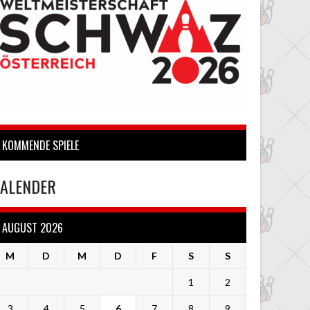
KOMMENDE SPIELE
ALENDER
AUGUST 2026
M
D
M
D
F
S
S
1
2
3
4
5
6
7
8
9