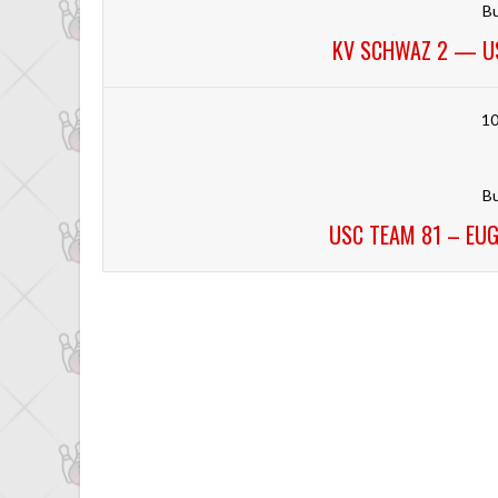
Bu
KV SCHWAZ 2 — US
10
Bu
USC TEAM 81 – EU