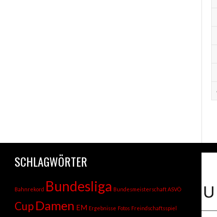
SCHLAGWÖRTER
Bundesliga
Bahnrekord
Bundesmeisterschaft ASVÖ
Damen
Cup
EM
Ergebnisse
Fotos
Freindschaftsspiel