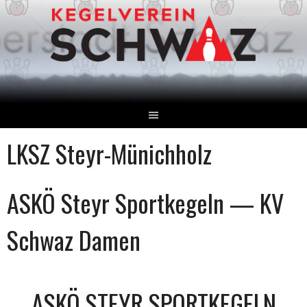
Springe
zum
Inhalt
LKSZ Steyr-Münichholz
ASKÖ Steyr Sportkegeln — KV
Schwaz Damen
ASKÖ STEYR SPORTKEGELN