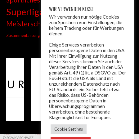
Sprint
Stadtmeisterschaft
WIR VERWENDEN KEKSE
Superliga
Tiroler Liga
Tiroler
Tandem
Wir verwenden nur nötige Cookies
wm
Meisterschaft
zum Speichern von Einstellungen, die
Turnier
Trainer
Weltcup
keinem Tracking oder für Werbungen
ÖM
dienen.
Zusammenfassung
Österreich
Einige Services verarbeiten
personenbezogene Daten in den USA.
Mit Ihrer Einwilligung zur Nutzung
dieser Services stimmen Sie auch der
Verarbeitung Ihrer Daten in den USA
gemäß Art. 49 (1) lit. a DSGVO zu. Der
EuGH stuft die USA als Land mit
unzureichendem Datenschutz nach
EU-Standards ein. So besteht etwa
das Risiko, dass US-Behörden
personenbezogene Daten in
Überwachungsprogrammen
verarbeiten, ohne bestehende
Klagemöglichkeit für Europäer.
Cookie Settings
© 2026 KV SCHWAZ