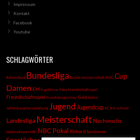
Impressum
Kontakt
Facebook
Youtube
SCHLAGWÖRTER
Bundesliga
Cup
Bahnrekord
Bundesmeisterschaft ASVÖ
Damen
EM
Ergebnisse
Fotos
Freindschaftsspiel
Freundschaftsspiel
Gold
Frundsbergturnier
italien
Jugend
Jugendcup
Jahreshauptversammlung
KC Schrezheim
Meisterschaft
Landesliga
Nachwuchs
NBC Pokal
Rekord
Sponsoren
Nationalteams
NBC
Sportliches