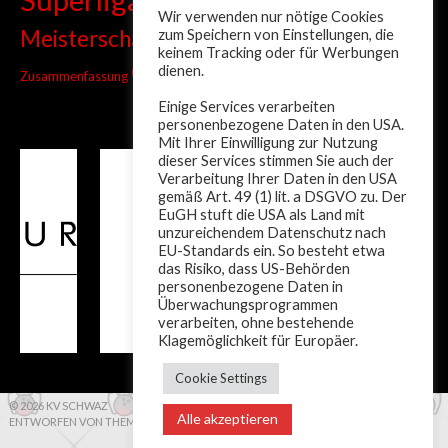
Tiroler Liga
Tiroler
Tandem
Wir verwenden nur nötige Cookies
wm
Meisterschaft
zum Speichern von Einstellungen, die
Turnier
Trainer
Weltcup
keinem Tracking oder für Werbungen
ÖM
dienen.
Zusammenfassung
Österreich
Einige Services verarbeiten
personenbezogene Daten in den USA.
Mit Ihrer Einwilligung zur Nutzung
dieser Services stimmen Sie auch der
Verarbeitung Ihrer Daten in den USA
gemäß Art. 49 (1) lit. a DSGVO zu. Der
EuGH stuft die USA als Land mit
unzureichendem Datenschutz nach
EU-Standards ein. So besteht etwa
das Risiko, dass US-Behörden
personenbezogene Daten in
Überwachungsprogrammen
verarbeiten, ohne bestehende
Klagemöglichkeit für Europäer.
Cookie Settings
© 2026 KV SCHWAZ
Alle akzeptieren
ENTWORFEN VON THEMEBOY