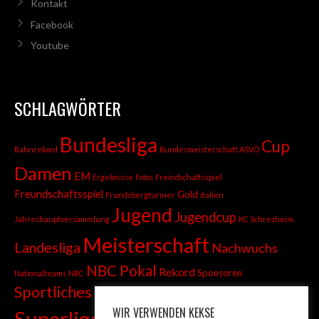
Kontakt
Facebook
Youtube
SCHLAGWÖRTER
Bundesliga
Cup
Bahnrekord
Bundesmeisterschaft ASVÖ
Damen
EM
Ergebnisse
Fotos
Freindschaftsspiel
Freundschaftsspiel
Gold
Frundsbergturnier
italien
Jugend
Jugendcup
Jahreshauptversammlung
KC Schrezheim
Meisterschaft
Landesliga
Nachwuchs
NBC Pokal
Rekord
Sponsoren
Nationalteams
NBC
Sportliches
Sprint
Stadtmeisterschaft
WIR VERWENDEN KEKSE
Superliga