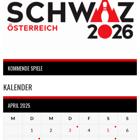
KOMMENDE SPIELE
KALENDER
APRIL 2025
M
D
M
D
F
S
S
1
2
3
4
5
6