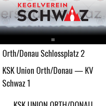
Springe
zum
Inhalt
Orth/Donau Schlossplatz 2
KSK Union Orth/Donau — KV
Schwaz 1
KSK UNION ORTH/DONAU