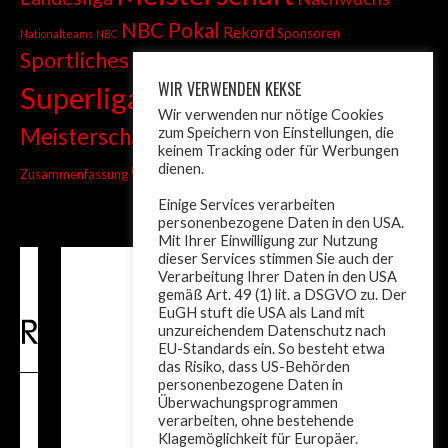
NBC Pokal
Rekord
Sponsoren
Nationalteams
NBC
Sportliches
Sprint
Stadtmeisterschaft
WIR VERWENDEN KEKSE
Superliga
Tiroler Liga
Tiroler
Tandem
Wir verwenden nur nötige Cookies
wm
Meisterschaft
zum Speichern von Einstellungen, die
Turnier
Trainer
Weltcup
keinem Tracking oder für Werbungen
ÖM
dienen.
Zusammenfassung
Österreich
Einige Services verarbeiten
personenbezogene Daten in den USA.
Mit Ihrer Einwilligung zur Nutzung
dieser Services stimmen Sie auch der
Verarbeitung Ihrer Daten in den USA
gemäß Art. 49 (1) lit. a DSGVO zu. Der
EuGH stuft die USA als Land mit
unzureichendem Datenschutz nach
EU-Standards ein. So besteht etwa
das Risiko, dass US-Behörden
personenbezogene Daten in
Überwachungsprogrammen
verarbeiten, ohne bestehende
Klagemöglichkeit für Europäer.