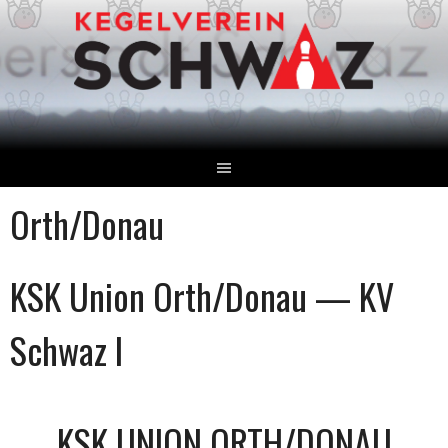
Springe
zum
Inhalt
Orth/Donau
KSK Union Orth/Donau — KV
Schwaz I
KSK UNION ORTH/DONAU