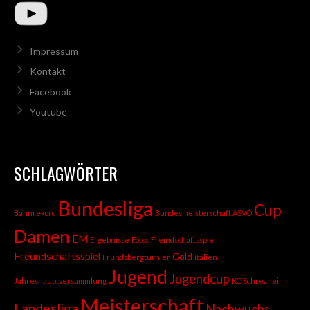
Impressum
Kontakt
Facebook
Youtube
SCHLAGWÖRTER
Bundesliga
Cup
Bahnrekord
Bundesmeisterschaft ASVÖ
Damen
EM
Ergebnisse
Fotos
Freindschaftsspiel
Freundschaftsspiel
Gold
Frundsbergturnier
italien
Jugend
Jugendcup
Jahreshauptversammlung
KC Schrezheim
Meisterschaft
Landesliga
Nachwuchs