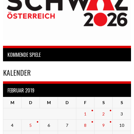
KOMMENDE SPIELE
KALENDER
FEBRUAR 2019
M
D
M
D
F
S
S
1
2
3
4
5
6
7
8
9
10