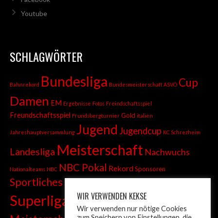
Youtube
SCHLAGWÖRTER
Bundesliga
Cup
Bahnrekord
Bundesmeisterschaft ASVÖ
Damen
EM
Ergebnisse
Fotos
Freindschaftsspiel
Freundschaftsspiel
Gold
Frundsbergturnier
italien
Jugend
Jugendcup
Jahreshauptversammlung
KC Schrezheim
Meisterschaft
Landesliga
Nachwuchs
NBC Pokal
Rekord
Sponsoren
Nationalteams
NBC
Sportliches
Sprint
Stadtmeisterschaft
WIR VERWENDEN KEKSE
Superliga
Tiroler Liga
Tiroler
Tandem
Wir verwenden nur nötige Cookies
zum Speichern von Einstellungen, die