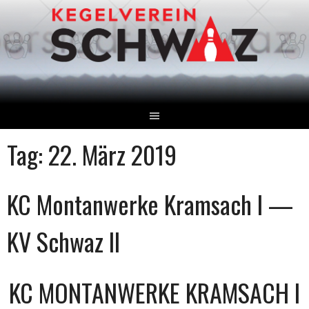
Springe
zum
Inhalt
Tag:
22. März 2019
KC Montanwerke Kramsach I —
KV Schwaz II
KC MONTANWERKE KRAMSACH I