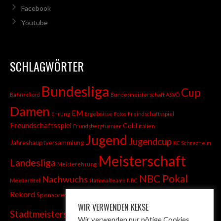
Facebook
Youtube
SCHLAGWÖRTER
Bundesliga
Cup
Bahnrekord
Bundesmeisterschaft ASVÖ
Damen
EM
Ehrung
Ergebnisse
Fotos
Freindschaftsspiel
Freundschaftsspiel
Gold
Frundsbergturnier
italien
Jugend
Jugendcup
Jahreshauptversammlung
KC Schrezheim
Meisterschaft
Landesliga
Meisterehrung
NBC Pokal
Nachwuchs
Meistertitel
Nationalteams
NBC
Sportliches
Sprint
Rekord
Sponsoren
Sportehrenabzeichen
WIR VERWENDEN KEKSE
Superliga
Stadtmeisterschaft
Tandem
Wir verwenden nur nötige Cookies