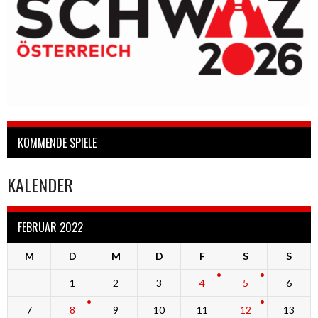
KOMMENDE SPIELE
KALENDER
FEBRUAR 2022
M
D
M
D
F
S
S
1
2
3
4
5
6
7
8
9
10
11
12
13