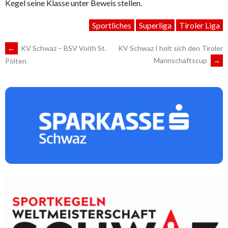
Kegel seine Klasse unter Beweis stellen.
Sportliches
Superliga
Tiroler Liga
ARTIKEL-
←
KV Schwaz – BSV Voith St.
KV Schwaz I holt sich den Tiroler
Mannschaftscup
→
Pölten
NAVIGATION