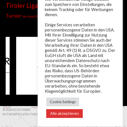
Tiroler Liga
Tiroler Meisterschaft
zum Speichern von Einstellungen, die
Trainer
TSKV
keinem Tracking oder für Werbungen
wm
ÖM
dienen.
Turnier
Zusammenfassung
Vorstand
Weltcup
Österreich
Einige Services verarbeiten
personenbezogene Daten in den USA.
Mit Ihrer Einwilligung zur Nutzung
dieser Services stimmen Sie auch der
Verarbeitung Ihrer Daten in den USA
gemäß Art. 49 (1) lit. a DSGVO zu. Der
EuGH stuft die USA als Land mit
unzureichendem Datenschutz nach
EU-Standards ein. So besteht etwa
das Risiko, dass US-Behörden
personenbezogene Daten in
Überwachungsprogrammen
verarbeiten, ohne bestehende
Klagemöglichkeit für Europäer.
Cookie Settings
© 2026 KV SCHWAZ
Alle akzeptieren
ENTWORFEN VON THEMEBOY