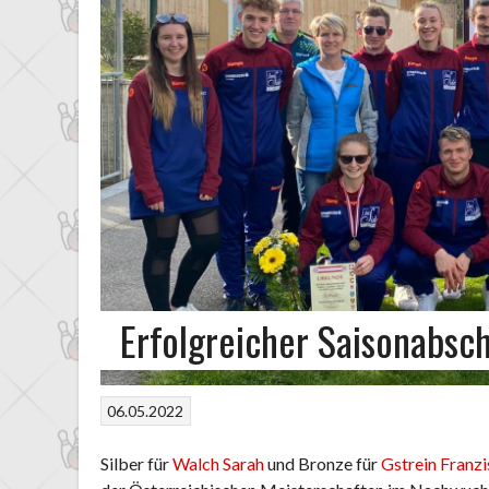
Erfolgreicher Saisonabsc
06.05.2022
Silber für
Walch Sarah
und Bronze für
Gstrein Franz