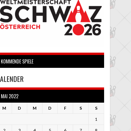
KOMMENDE SPIELE
ALENDER
MAI 2022
M
D
M
D
F
S
S
1
2
3
4
5
6
7
8