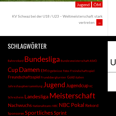
Jugend
ÖM
KV Schwaz bei der U18 / U23 – Weltmeisterschaft stark
vertreten
→
SCHLAGWÖRTER
Bundesliga
Bahnrekord
Bundesmeisterschaft ASVÖ
Damen
Cup
EM
Ergebnisse
Fotos
Freindschaftsspiel
Freundschaftsspiel
Gold
Frundsbergturnier
italien
Jugend
Jugendcup
Jahreshauptversammlung
KC
Meisterschaft
Landesliga
Schrezheim
NBC Pokal
Nachwuchs
Rekord
Nationalteams
NBC
Sportliches
Sprint
Sponsoren