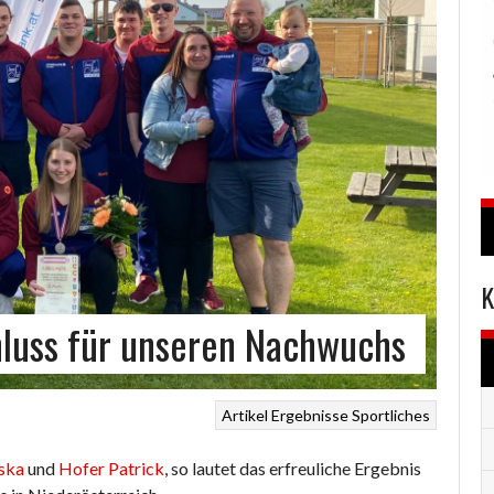
K
hluss für unseren Nachwuchs
Artikel
Ergebnisse
Sportliches
iska
und
Hofer Patrick
, so lautet das erfreuliche Ergebnis