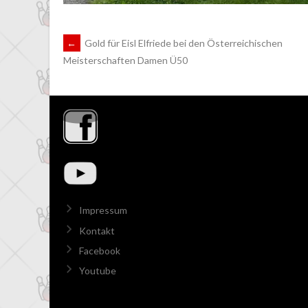
ARTIKEL-
←
Gold für Eisl Elfriede bei den Österreichischen
Meisterschaften Damen Ü50
NAVIGATION
Impressum
Kontakt
Facebook
Youtube