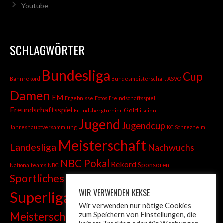
Youtube
SCHLAGWÖRTER
Bundesliga
Cup
Bahnrekord
Bundesmeisterschaft ASVÖ
Damen
EM
Ergebnisse
Fotos
Freindschaftsspiel
Freundschaftsspiel
Gold
Frundsbergturnier
italien
Jugend
Jugendcup
Jahreshauptversammlung
KC Schrezheim
Meisterschaft
Landesliga
Nachwuchs
NBC Pokal
Rekord
Sponsoren
Nationalteams
NBC
Sportliches
Sprint
Stadtmeisterschaft
WIR VERWENDEN KEKSE
Superliga
Tiroler Liga
Tiroler
Tandem
Wir verwenden nur nötige Cookies
wm
Meisterschaft
zum Speichern von Einstellungen, die
Turnier
Trainer
Weltcup