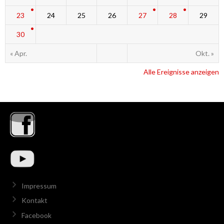
23
24
25
26
27
28
29
30
« Apr.
Okt. »
Alle Ereignisse anzeigen
Impressum
Kontakt
Facebook