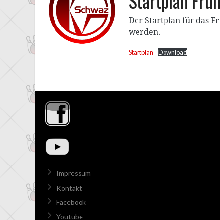
Startplan Fru
Der Startplan für das F
werden.
Startplan
Download
Impressum
Kontakt
Facebook
Youtube