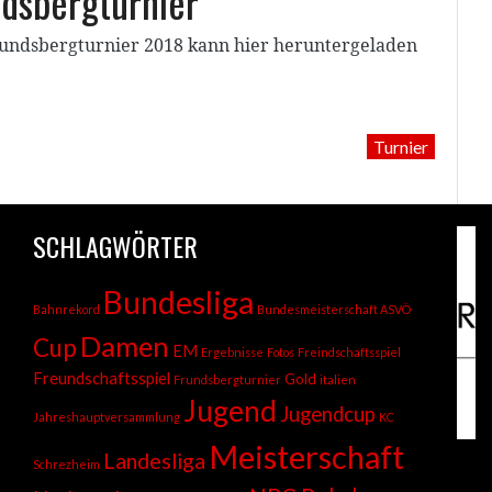
ndsbergturnier
rundsbergturnier 2018 kann hier heruntergeladen
Turnier
SCHLAGWÖRTER
Bundesliga
Bahnrekord
Bundesmeisterschaft ASVÖ
Damen
Cup
EM
Ergebnisse
Fotos
Freindschaftsspiel
Freundschaftsspiel
Gold
Frundsbergturnier
italien
Jugend
Jugendcup
Jahreshauptversammlung
KC
Meisterschaft
Landesliga
Schrezheim