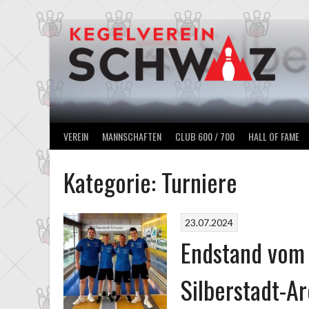
Springe
zum
Inhalt
VEREIN
MANNSCHAFTEN
CLUB 600 / 700
HALL OF FAME
Kategorie:
Turniere
23.07.2024
Endstand vom 
Silberstadt-A