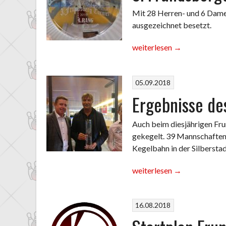
Mit 28 Herren- und 6 Dame
ausgezeichnet besetzt.
„3.
weiterlesen
→
Frundsbergturnier
wieder
ein
05.09.2018
voller
Ergebnisse de
Erfolg“
Auch beim diesjährigen Fr
gekegelt. 39 Mannschaften
Kegelbahn in der Silbersta
„Ergebnisse
weiterlesen
→
des
2.
16.08.2018
Frundsbergturniers“