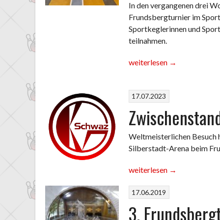
In den vergangenen drei Wo
Frundsbergturnier im Spor
Sportkeglerinnen und Sport
teilnahmen.
„Endstand
weiterlesen
→
vom
7.
17.07.2023
Frundsbergturnier
in
Zwischenstand
der
Silberstadt-
Weltmeisterlichen Besuch 
Arena
Silberstadt-Arena beim Fru
Schwaz“
„Zwischenstand
weiterlesen
→
beim
17.06.2019
Frundsbergturnier“
3. Frundsbergt