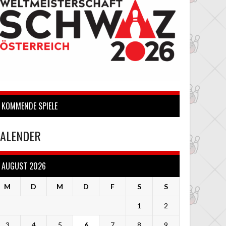
KOMMENDE SPIELE
ALENDER
AUGUST 2026
M
D
M
D
F
S
S
1
2
3
4
5
6
7
8
9