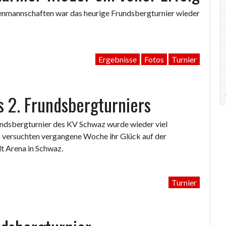
nmannschaften war das heurige Frundsbergturnier wieder
Ergebnisse
Fotos
Turnier
s 2. Frundsbergturniers
undsbergturnier des KV Schwaz wurde wieder viel
 versuchten vergangene Woche ihr Glück auf der
dt Arena in Schwaz.
Turnier