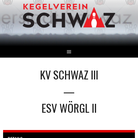
Springe
zum
Inhalt
KV SCHWAZ III
—
ESV WÖRGL II