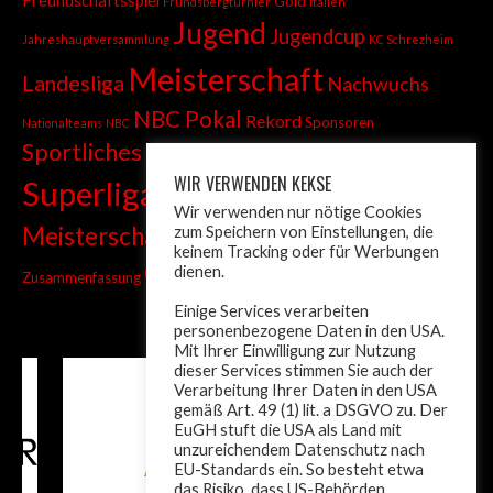
Freundschaftsspiel
Gold
Frundsbergturnier
italien
Jugend
Jugendcup
Jahreshauptversammlung
KC Schrezheim
Meisterschaft
Landesliga
Nachwuchs
NBC Pokal
Rekord
Sponsoren
Nationalteams
NBC
Sportliches
Sprint
Stadtmeisterschaft
WIR VERWENDEN KEKSE
Superliga
Tiroler Liga
Tiroler
Tandem
Wir verwenden nur nötige Cookies
wm
Meisterschaft
zum Speichern von Einstellungen, die
Turnier
Trainer
Weltcup
keinem Tracking oder für Werbungen
ÖM
dienen.
Zusammenfassung
Österreich
Einige Services verarbeiten
personenbezogene Daten in den USA.
Mit Ihrer Einwilligung zur Nutzung
dieser Services stimmen Sie auch der
Verarbeitung Ihrer Daten in den USA
gemäß Art. 49 (1) lit. a DSGVO zu. Der
EuGH stuft die USA als Land mit
unzureichendem Datenschutz nach
EU-Standards ein. So besteht etwa
das Risiko, dass US-Behörden