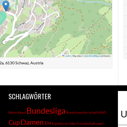
Leaflet
|
Map data ©
OpenStreetMap
contributors
72a, 6130 Schwaz, Austria
SCHLAGWÖRTER
Bundesliga
Bahnrekord
Bundesmeisterschaft ASVÖ
Damen
Cup
EM
Ergebnisse
Fotos
Freindschaftsspiel