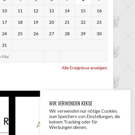
10
11
12
13
14
15
16
17
18
19
20
21
22
23
24
25
26
27
28
29
30
31
« Mai
Alle Ereignisse anzeigen
WIR VERWENDEN KEKSE
Wir verwenden nur nötige Cookies
zum Speichern von Einstellungen, die
keinem Tracking oder für
Werbungen dienen.