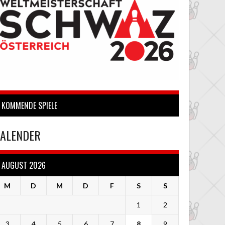
KOMMENDE SPIELE
ALENDER
AUGUST 2026
M
D
M
D
F
S
S
1
2
3
4
5
6
7
8
9