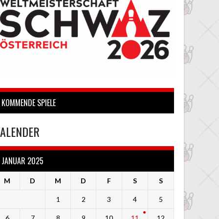
KOMMENDE SPIELE
ALENDER
JANUAR 2025
M
D
M
D
F
S
S
1
2
3
4
5
6
7
8
9
10
11
12