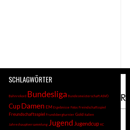
SCHLAGWÖRTER
Bundesliga
Bahnrekord
Bundesmeisterschaft ASVÖ
Damen
Cup
EM
Ergebnisse
Fotos
Freindschaftsspiel
Freundschaftsspiel
Gold
Frundsbergturnier
italien
Jugend
Jugendcup
Jahreshauptversammlung
KC