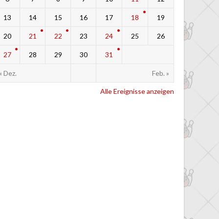
13
14
15
16
17
18
19
20
21
22
23
24
25
26
27
28
29
30
31
« Dez.
Feb. »
Alle Ereignisse anzeigen