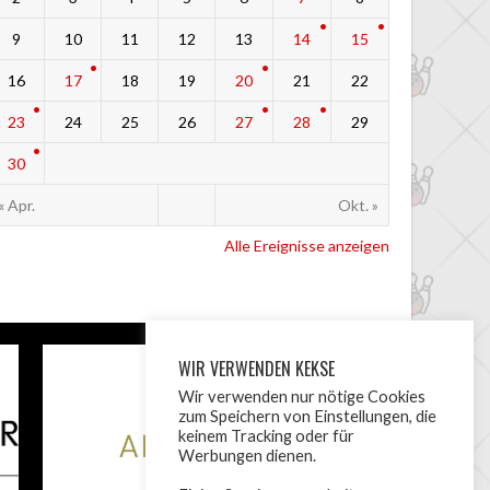
9
10
11
12
13
14
15
16
17
18
19
20
21
22
23
24
25
26
27
28
29
30
« Apr.
Okt. »
Alle Ereignisse anzeigen
WIR VERWENDEN KEKSE
Wir verwenden nur nötige Cookies
zum Speichern von Einstellungen, die
keinem Tracking oder für
Werbungen dienen.