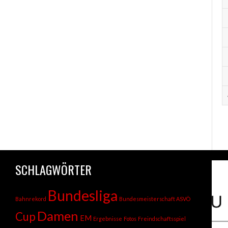
SCHLAGWÖRTER
Bundesliga
Bahnrekord
Bundesmeisterschaft ASVÖ
Damen
Cup
EM
Ergebnisse
Fotos
Freindschaftsspiel