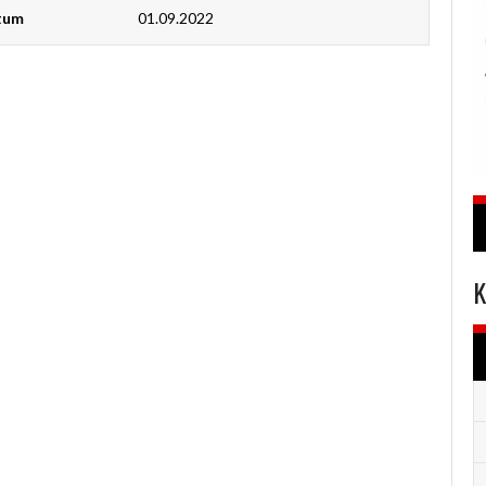
atum
01.09.2022
K