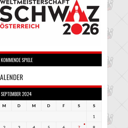
KOMMENDE SPIELE
ALENDER
SEPTEMBER 2024
M
D
M
D
F
S
S
1
2
3
4
5
6
7
8