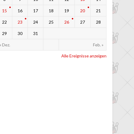
15
16
17
18
19
20
21
22
23
24
25
26
27
28
29
30
31
« Dez.
Feb. »
Alle Ereignisse anzeigen