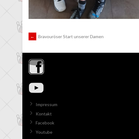
ARTIKEL-
←
Bravouröser Start unserer Damen
NAVIGATION
Impressum
Kontakt
Facebook
Youtube