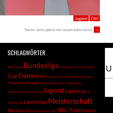
Jugend
ÖM
Martin Janits glänzt mit neuem Bahnrekord
→
SCHLAGWÖRTER
Bundesliga
Bahnrekord
Bundesmeisterschaft ASVÖ
Damen
Cup
EM
Ergebnisse
Fotos
Freindschaftsspiel
Freundschaftsspiel
Gold
Frundsbergturnier
italien
Jugend
Jugendcup
Jahreshauptversammlung
KC
Meisterschaft
Landesliga
Schrezheim
NBC Pokal
Nachwuchs
Rekord
Nationalteams
NBC