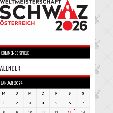
KOMMENDE SPIELE
ALENDER
JANUAR 2024
M
D
M
D
F
S
S
1
2
3
4
5
6
7
8
9
10
11
12
13
14