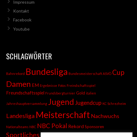
Impressum
Kontakt
Facebook
Youtube
SCHLAGWÖRTER
Bundesliga
Cup
Bahnrekord
Bundesmeisterschaft ASVÖ
Damen
EM
Ergebnisse
Fotos
Freindschaftsspiel
Freundschaftsspiel
Gold
Frundsbergturnier
italien
Jugend
Jugendcup
Jahreshauptversammlung
KC Schrezheim
Meisterschaft
Landesliga
Nachwuchs
NBC Pokal
Rekord
Sponsoren
Nationalteams
NBC
Sportliches
Sprint
Stadtmeisterschaft