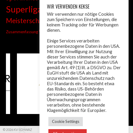
WIR VERWENDEN KEKSE
Superliga
Tiroler Liga
Tiroler
Tandem
Wir verwenden nur nötige Cookies
wm
Meisterschaft
zum Speichern von Einstellungen, die
Turnier
Trainer
Weltcup
keinem Tracking oder für Werbungen
ÖM
dienen.
Zusammenfassung
Österreich
Einige Services verarbeiten
personenbezogene Daten in den USA.
Mit Ihrer Einwilligung zur Nutzung
dieser Services stimmen Sie auch der
Verarbeitung Ihrer Daten in den USA
gemäß Art. 49 (1) lit. a DSGVO zu. Der
EuGH stuft die USA als Land mit
unzureichendem Datenschutz nach
EU-Standards ein. So besteht etwa
das Risiko, dass US-Behörden
personenbezogene Daten in
Überwachungsprogrammen
verarbeiten, ohne bestehende
Klagemöglichkeit für Europäer.
Cookie Settings
© 2026 KV SCHWAZ