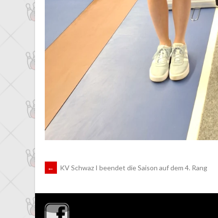
ARTIKEL-
←
KV Schwaz I beendet die Saison auf dem 4. Rang
NAVIGATION