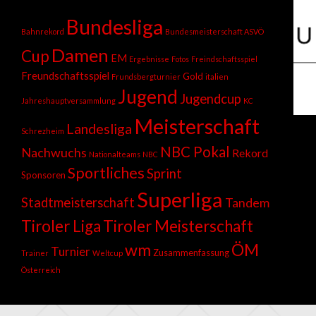
Bundesliga
Bahnrekord
Bundesmeisterschaft ASVÖ
Damen
Cup
EM
Ergebnisse
Fotos
Freindschaftsspiel
Freundschaftsspiel
Gold
Frundsbergturnier
italien
Jugend
Jugendcup
Jahreshauptversammlung
KC
Meisterschaft
Landesliga
Schrezheim
NBC Pokal
Nachwuchs
Rekord
Nationalteams
NBC
Sportliches
Sprint
Sponsoren
Superliga
Stadtmeisterschaft
Tandem
Tiroler Liga
Tiroler Meisterschaft
wm
ÖM
Turnier
Zusammenfassung
Trainer
Weltcup
Österreich