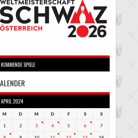
KOMMENDE SPIELE
ALENDER
APRIL 2024
M
D
M
D
F
S
S
1
2
3
4
5
6
7
8
9
10
11
12
13
14