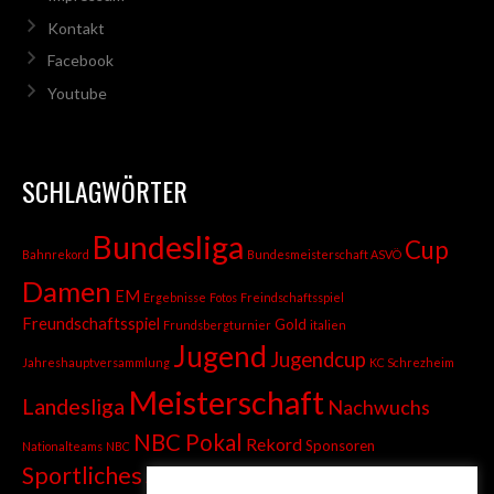
Kontakt
Facebook
Youtube
SCHLAGWÖRTER
Bundesliga
Cup
Bahnrekord
Bundesmeisterschaft ASVÖ
Damen
EM
Ergebnisse
Fotos
Freindschaftsspiel
Freundschaftsspiel
Gold
Frundsbergturnier
italien
Jugend
Jugendcup
Jahreshauptversammlung
KC Schrezheim
Meisterschaft
Landesliga
Nachwuchs
NBC Pokal
Rekord
Sponsoren
Nationalteams
NBC
Sportliches
Sprint
Stadtmeisterschaft