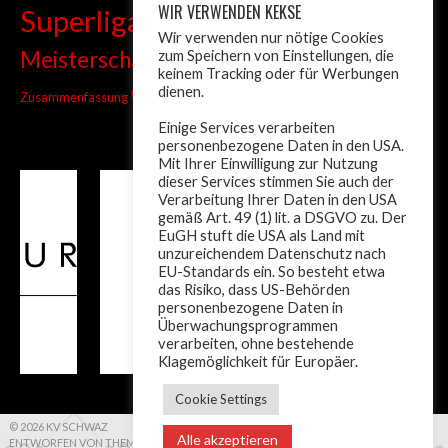
WIR VERWENDEN KEKSE
Superliga
Tiroler Liga
Tiroler
Tandem
Wir verwenden nur nötige Cookies
wm
Meisterschaft
zum Speichern von Einstellungen, die
Turnier
Trainer
Weltcup
keinem Tracking oder für Werbungen
ÖM
dienen.
Zusammenfassung
Österreich
Einige Services verarbeiten
personenbezogene Daten in den USA.
Mit Ihrer Einwilligung zur Nutzung
dieser Services stimmen Sie auch der
Verarbeitung Ihrer Daten in den USA
gemäß Art. 49 (1) lit. a DSGVO zu. Der
EuGH stuft die USA als Land mit
unzureichendem Datenschutz nach
EU-Standards ein. So besteht etwa
das Risiko, dass US-Behörden
personenbezogene Daten in
Überwachungsprogrammen
verarbeiten, ohne bestehende
Klagemöglichkeit für Europäer.
Cookie Settings
© 2026 KV SCHWAZ
Alle akzeptieren
ENTWORFEN VON THEMEBOY