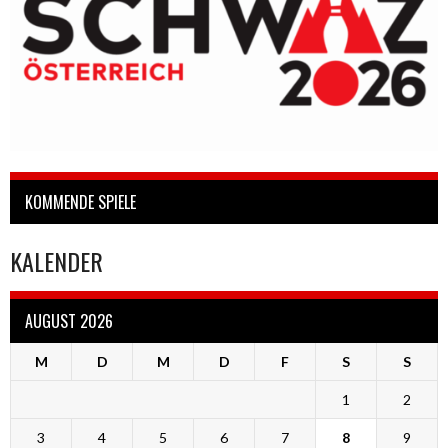
KOMMENDE SPIELE
KALENDER
AUGUST 2026
M
D
M
D
F
S
S
1
2
3
4
5
6
7
8
9