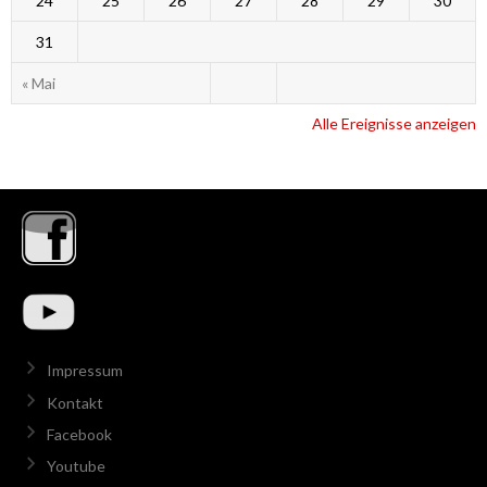
24
25
26
27
28
29
30
31
« Mai
Alle Ereignisse anzeigen
Impressum
Kontakt
Facebook
Youtube