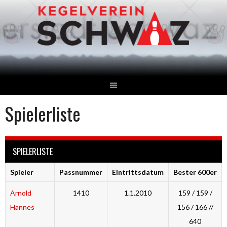
Springe
zum
Inhalt
Spielerliste
SPIELERLISTE
Spieler
Passnummer
Eintrittsdatum
Bester 600er
Arnold
1410
1.1.2010
159 / 159 /
Hannes
156 / 166 //
640