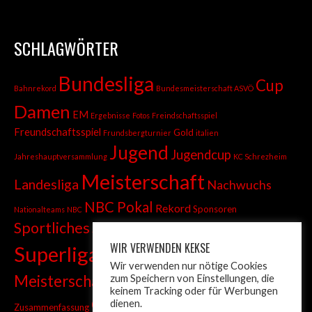
SCHLAGWÖRTER
Bundesliga
Cup
Bahnrekord
Bundesmeisterschaft ASVÖ
Damen
EM
Ergebnisse
Fotos
Freindschaftsspiel
Freundschaftsspiel
Gold
Frundsbergturnier
italien
Jugend
Jugendcup
Jahreshauptversammlung
KC Schrezheim
Meisterschaft
Landesliga
Nachwuchs
NBC Pokal
Rekord
Sponsoren
Nationalteams
NBC
Sportliches
Sprint
Stadtmeisterschaft
WIR VERWENDEN KEKSE
Superliga
Tiroler Liga
Tiroler
Tandem
Wir verwenden nur nötige Cookies
wm
Meisterschaft
zum Speichern von Einstellungen, die
Turnier
Trainer
Weltcup
keinem Tracking oder für Werbungen
ÖM
dienen.
Zusammenfassung
Österreich