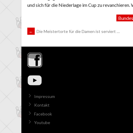
und sich für die Niederlage im Cup zu revanchieren. 
Bundes
ARTIKEL-
←
Die Meistertorte für die Damen ist serviert …
NAVIGATION
Impressum
Kontakt
Facebook
Youtube