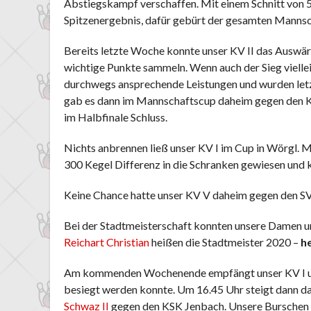
Abstiegskampf verschaffen. Mit einem Schnitt von 5
Spitzenergebnis, dafür gebürt der gesamten Mannsc
Bereits letzte Woche konnte unser KV II das Auswärts
wichtige Punkte sammeln. Wenn auch der Sieg viellei
durchwegs ansprechende Leistungen und wurden letzt
gab es dann im Mannschaftscup daheim gegen den K
im Halbfinale Schluss.
Nichts anbrennen ließ unser KV I im Cup in Wörgl. M
300 Kegel Differenz in die Schranken gewiesen und k
Keine Chance hatte unser KV V daheim gegen den SVI
Bei der Stadtmeisterschaft konnten unsere Damen u
Reichart Christian
heißen die Stadtmeister 2020 –
he
Am kommenden Wochenende empfängt unser KV I um
besiegt werden konnte. Um 16.45 Uhr steigt dann d
Schwaz II
gegen den KSK Jenbach. Unsere Burschen 