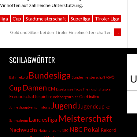
Wir hoffen auf zahlreiche Unterstützung.
liga
Cup
Stadtmeisterschaft
Superliga
Tiroler Liga
Gold und Silber bei den Tiroler Einzelmeisterschaften
→
SCHLAGWÖRTER
Bundesliga
Bahnrekord
Bundesmeisterschaft ASVÖ
Damen
Cup
EM
Ergebnisse
Fotos
Freindschaftsspiel
Freundschaftsspiel
Gold
Frundsbergturnier
italien
Jugend
Jugendcup
Jahreshauptversammlung
KC
Meisterschaft
Landesliga
Schrezheim
NBC Pokal
Nachwuchs
Rekord
Nationalteams
NBC