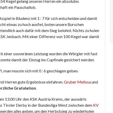
54 Kegel gelang unseren Herren ein absolutes
haft ein Pauschallob.
spiel in Bludenz mit 1 : 7 für sich entscheiden und damit
cht etwas zu hoch ausfiel, boten unsere Burschen
endlich auch dafür mit dem Sieg belohnt. Nichts zu holen
SK Jenbach. Mit einer Differenz von 100 Kegel war damit
it einer souveränen Leistung wurden die Wörgler mit fast
onnte damit der Einzug ins Cupfinale gesichert werden.
, man musste sich mit 0 : 6 geschlagen geben.
nd Herren gute Ergebnisse einfahren.
Gruber Melissa
und
rzliche Gratulation
.
 13.00 Uhr den KSK Austria Krems, der auswärts
as Tiroler Derby in der Bundesliga West zwischen dem
KV
werden alles geben, um den Herbstsieg zu wiederholen