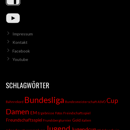
Impressum
Kontakt
Facebook
Youtube
SCHLAGWÖRTER
Bundesliga
Cup
Bahnrekord
Bundesmeisterschaft ASVÖ
Damen
EM
Ergebnisse
Fotos
Freindschaftsspiel
Freundschaftsspiel
Gold
Frundsbergturnier
italien
Jugend
Jugendcup