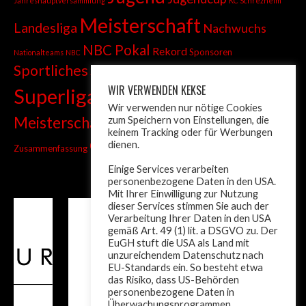
Jahreshauptversammlung
KC Schrezheim
Meisterschaft
Landesliga
Nachwuchs
NBC Pokal
Rekord
Sponsoren
Nationalteams
NBC
Sportliches
Sprint
Stadtmeisterschaft
WIR VERWENDEN KEKSE
Superliga
Tiroler Liga
Tiroler
Tandem
Wir verwenden nur nötige Cookies
wm
Meisterschaft
zum Speichern von Einstellungen, die
Turnier
Trainer
Weltcup
keinem Tracking oder für Werbungen
ÖM
dienen.
Zusammenfassung
Österreich
Einige Services verarbeiten
personenbezogene Daten in den USA.
Mit Ihrer Einwilligung zur Nutzung
dieser Services stimmen Sie auch der
Verarbeitung Ihrer Daten in den USA
gemäß Art. 49 (1) lit. a DSGVO zu. Der
EuGH stuft die USA als Land mit
unzureichendem Datenschutz nach
EU-Standards ein. So besteht etwa
das Risiko, dass US-Behörden
personenbezogene Daten in
Überwachungsprogrammen